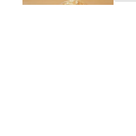
Pain
Rond Froment 400 coupé
2,10
€
Ajouter au panier