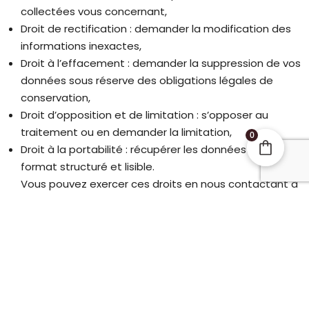
collectées vous concernant,
Droit de rectification : demander la modification des
informations inexactes,
Droit à l’effacement : demander la suppression de vos
données sous réserve des obligations légales de
conservation,
Droit d’opposition et de limitation : s’opposer au
traitement ou en demander la limitation,
0
Droit à la portabilité : récupérer les données dans un
format structuré et lisible.
Vous pouvez exercer ces droits en nous contactant à
: modification@optesite.com
3. Absence d’utilisation de cookies et de
technologies de suivi
Notre Site ne dépose aucun cookie sur votre terminal et
ne recourt à aucune technologie de suivi personnel.