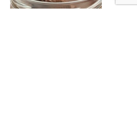
Produits Artisanaux
Pâte À Tartiner Lait
5,50
€
Ajouter au panier