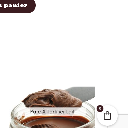
u panier
0