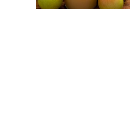
Produits Artisanaux
Jus Poire
3,50
€
Ajouter au panier