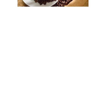
Produits Artisanaux
Café Déca 500 Gr
9,30
€
Ajouter au panier