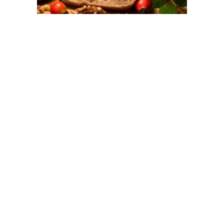
Pain
Carré Noix 800 coupé
4,80
€
Ajouter au panier