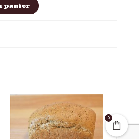
u panier
0