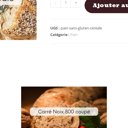
-
+
Ajouter a
UGS :
pain-sans-gluten-cereale
Catégorie :
Pain