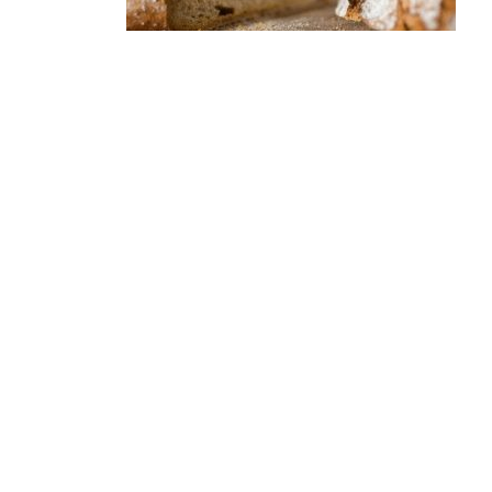
Pain
Campagne 400 coupé
1,85
€
Ajouter au panier