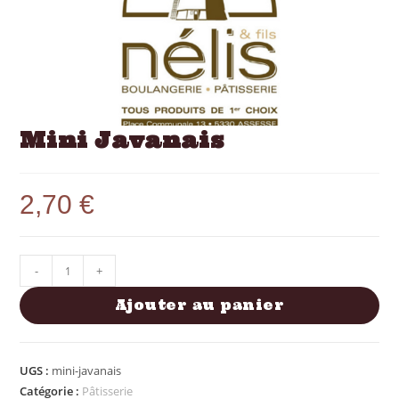
Mini Javanais
2,70
€
-
+
Ajouter au panier
UGS :
mini-javanais
Catégorie :
Pâtisserie