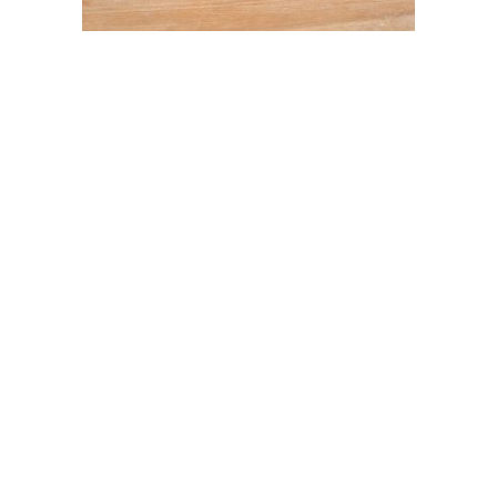
Pâtisserie
Eclair
2,40
€
Ajouter au panier