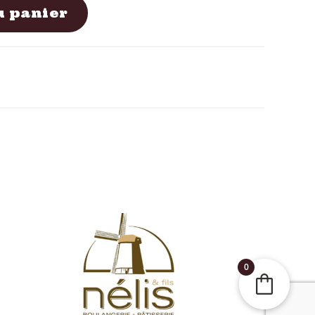
u panier
0