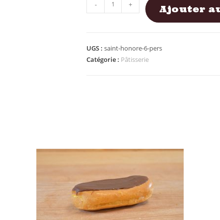
-
+
Ajouter a
UGS :
saint-honore-6-pers
Catégorie :
Pâtisserie