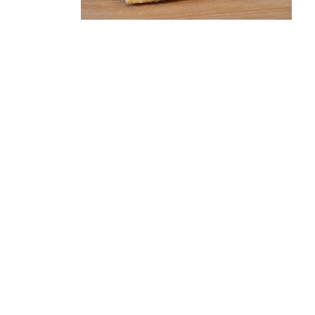
Pâtisserie
Amandine Crème Fraîche
4,50
€
Ajouter au panier