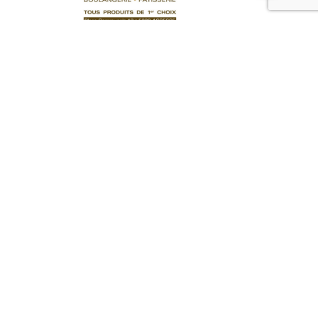
Pâtisserie
Cygne Crème Fraîche
4,20
€
Ajouter au panier