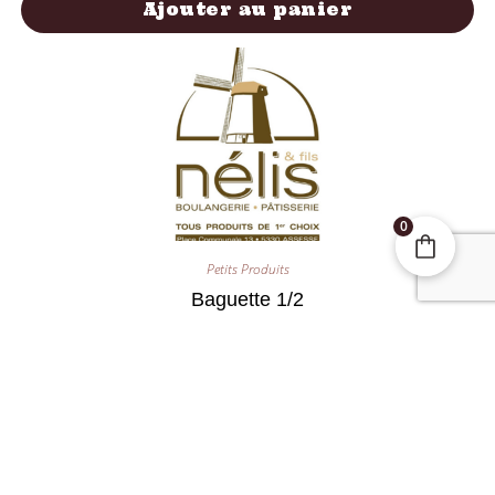
Ajouter au panier
0
Petits Produits
Baguette 1/2
1,20
€
Ajouter au panier