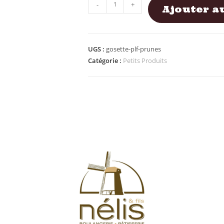
-
+
Ajouter a
UGS :
gosette-plf-prunes
Catégorie :
Petits Produits