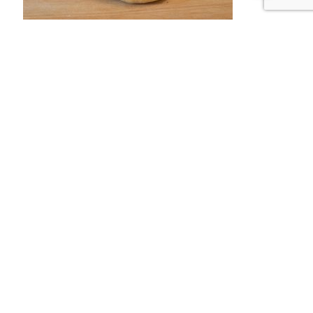
Petits Produits
Pistolet Gris
0,70
€
Ajouter au panier