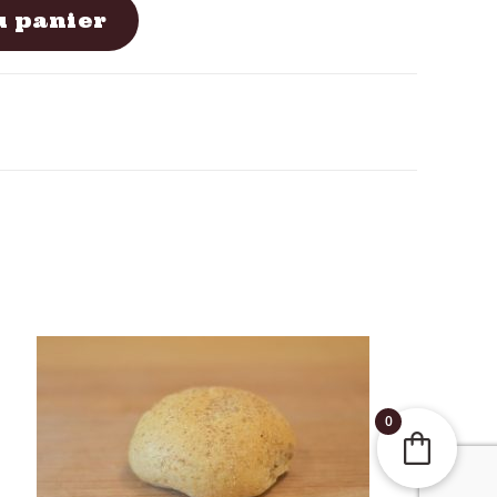
u panier
0