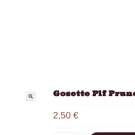
Gosette Plf Prun
2,50
€