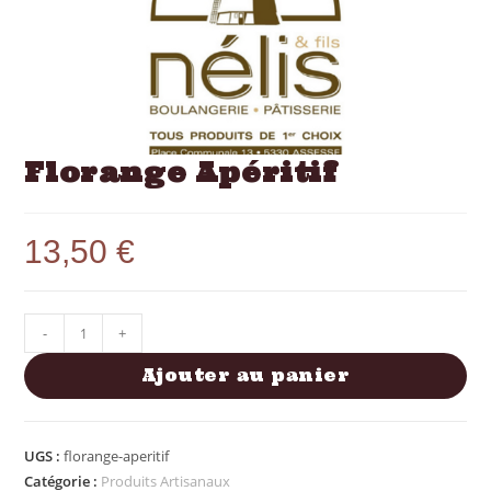
Florange Apéritif
13,50
€
-
+
Ajouter au panier
UGS :
florange-aperitif
Catégorie :
Produits Artisanaux