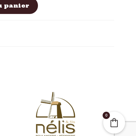
u panier
0