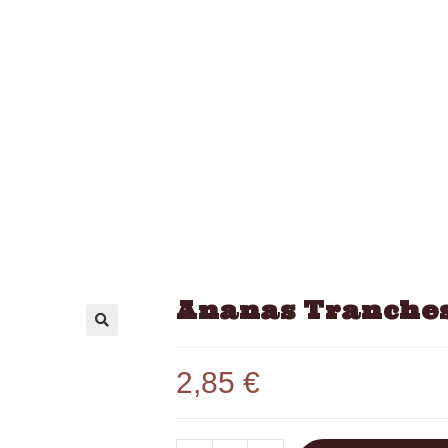
Ananas Tranches 
2,85
€