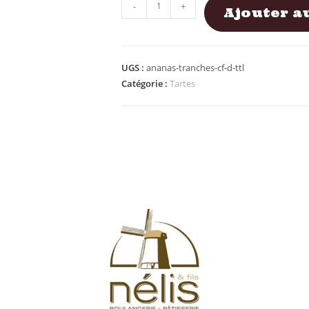
-
+
Ajouter a
UGS :
ananas-tranches-cf-d-ttl
Catégorie :
Tartes