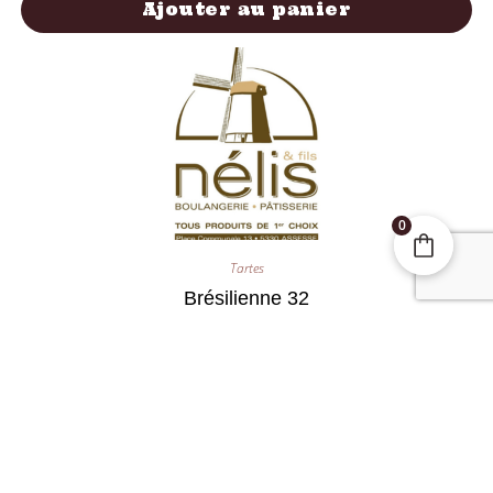
Ajouter au panier
0
Tartes
Brésilienne 32
25,00
€
Ajouter au panier