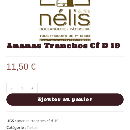
Ananas Tranches Cf D 19
11,50
€
-
+
Ajouter au panier
UGS :
ananas-tranches-cf-d-19
Catégorie :
Tartes