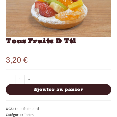
Tous Fruits D Ttl
3,20
€
-
+
Ajouter au panier
UGS :
tous-fruits-d-ttl
Catégorie :
Tartes