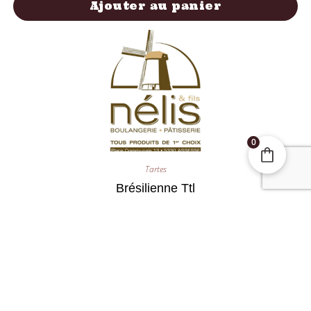
Ajouter au panier
0
Tartes
Brésilienne Ttl
3,00
€
Ajouter au panier