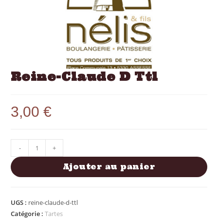
Reine-Claude D Ttl
3,00
€
-
+
Ajouter au panier
UGS :
reine-claude-d-ttl
Catégorie :
Tartes