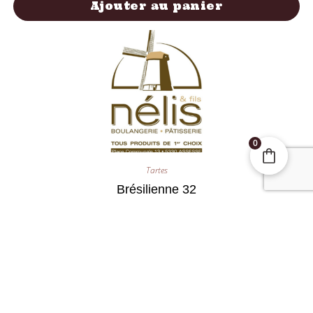
Ajouter au panier
0
Tartes
Brésilienne 32
25,00
€
Ajouter au panier