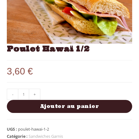
Poulet Hawaï 1/2
3,60
€
-
+
Ajouter au panier
UGS :
poulet-hawai-1-2
Catégorie :
Sandwiches Garnis