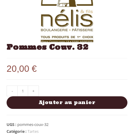
Pommes Couv. 32
20,00
€
-
+
Ajouter au panier
UGS :
pommes-couv-32
Catégorie :
Tartes