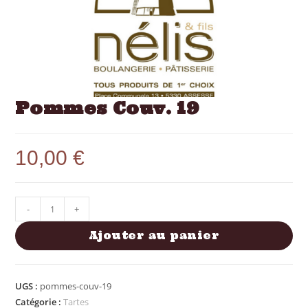
Pommes Couv. 19
10,00
€
-
+
Ajouter au panier
UGS :
pommes-couv-19
Catégorie :
Tartes