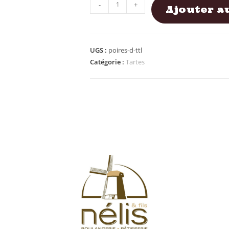
-
+
Ajouter a
UGS :
poires-d-ttl
Catégorie :
Tartes