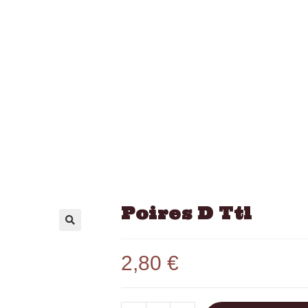
Poires D Ttl
2,80
€