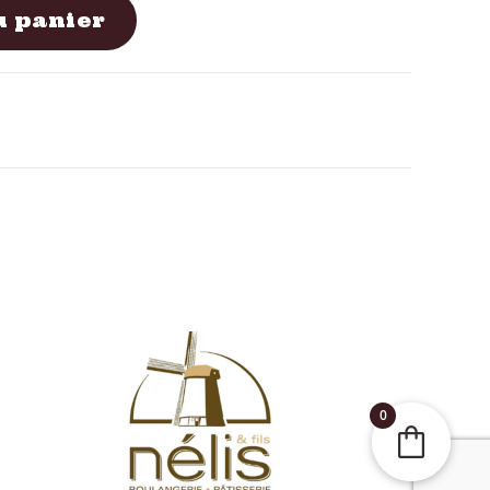
u panier
0