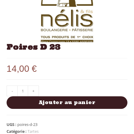
Poires D 23
14,00
€
-
+
Ajouter au panier
UGS :
poires-d-23
Catégorie :
Tartes