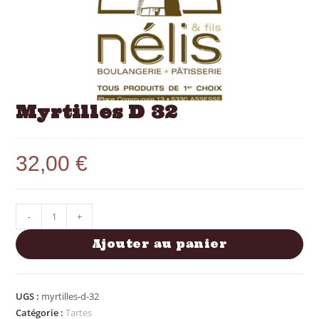
Myrtilles D 32
32,00
€
-
+
Ajouter au panier
UGS :
myrtilles-d-32
Catégorie :
Tartes