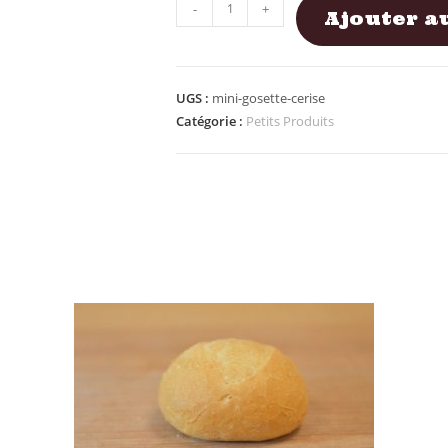
-
+
Ajouter a
UGS :
mini-gosette-cerise
Catégorie :
Petits Produits