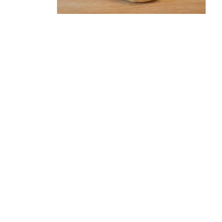
Petits Produits
Pistolet Gris
0,70
€
Ajouter au panier