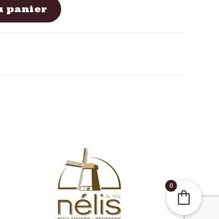
u panier
0