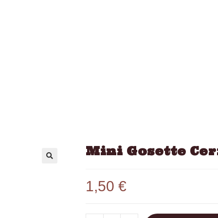
Mini Gosette Cer
1,50
€