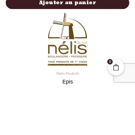
Ajouter au panier
0
Petits Produits
Epis
2,10
€
Ajouter au panier