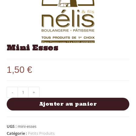
Mini Esses
1,50
€
-
+
Ajouter au panier
UGS :
mini-esses
Catégorie :
Petits Produits