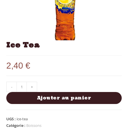
Ice Tea
2,40
€
-
+
Ajouter au panier
UGS :
ice-tea
Catégorie :
Boissons