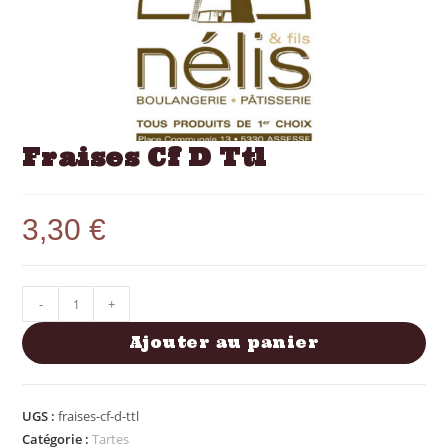
Fraises Cf D Ttl
3,30
€
-
+
Ajouter au panier
UGS :
fraises-cf-d-ttl
Catégorie :
Tartes