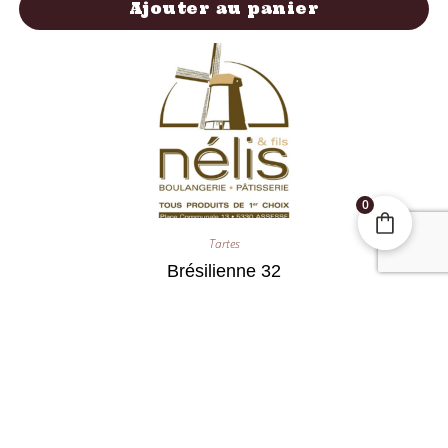
Ajouter au panier
0
Tartes
Brésilienne 32
25,00
€
Ajouter au panier