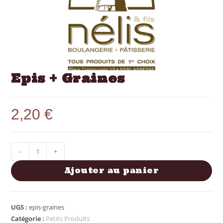
Epis + Graines
2,20
€
-
+
Ajouter au panier
UGS :
epis-graines
Catégorie :
Petits Produits