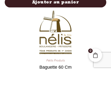
Ajouter au panier
0
Petits Produits
Baguette 60 Cm
1,40
€
Ajouter au panier