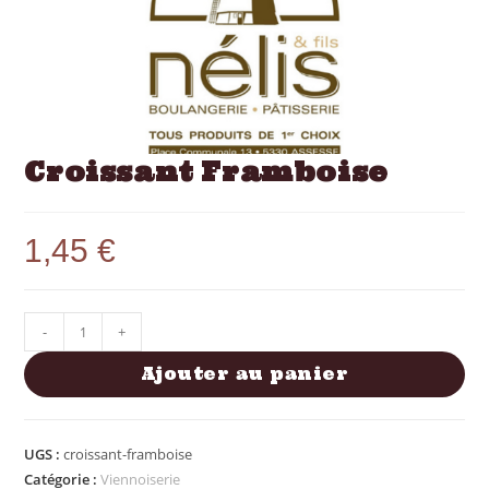
Croissant Framboise
1,45
€
-
+
Ajouter au panier
UGS :
croissant-framboise
Catégorie :
Viennoiserie