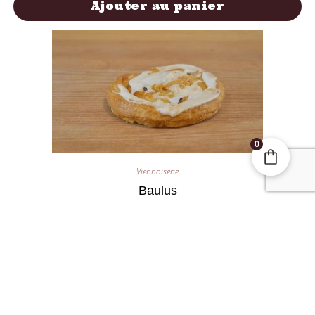
Ajouter au panier
0
Viennoiserie
Baulus
2,40
€
Ajouter au panier