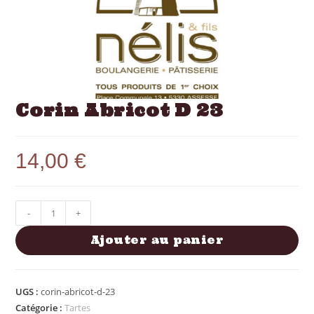
Corin Abricot D 23
14,00
€
-
+
Ajouter au panier
UGS :
corin-abricot-d-23
Catégorie :
Tartes