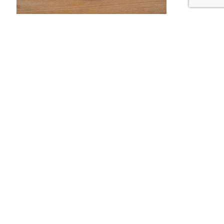
Pâtisserie
Boule De Berlin
2,40
€
Ajouter au panier