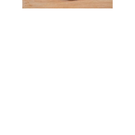
Pâtisserie
Merveilleux Crème Fraîche
4,50
€
Ajouter au panier