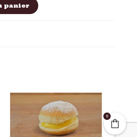
u panier
0