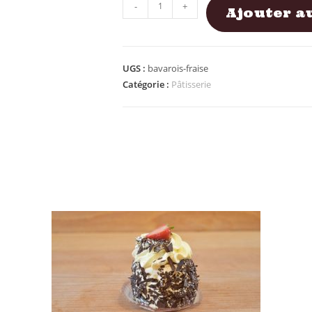
-
+
Ajouter a
UGS :
bavarois-fraise
Catégorie :
Pâtisserie