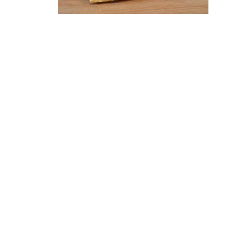
Pâtisserie
Amandine Crème Fraîche
4,50
€
Ajouter au panier