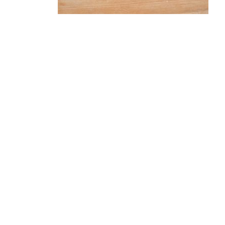
Pâtisserie
Eclair Moka
2,40
€
Ajouter au panier