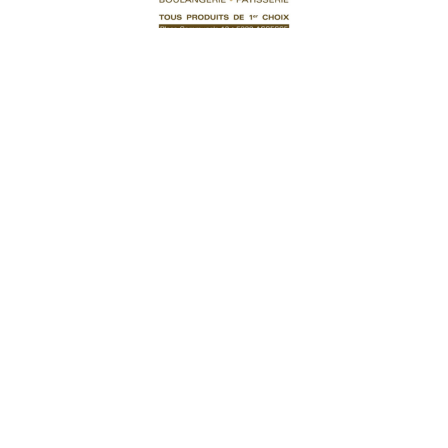
Pâtisserie
Pt Choux Crème Fraîche
0,85
€
Ajouter au panier