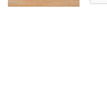
Pâtisserie
Cornet Crème Patissiere
2,40
€
Ajouter au panier