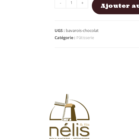
-
+
Ajouter a
UGS :
bavarois-chocolat
Catégorie :
Pâtisserie