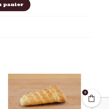
u panier
0