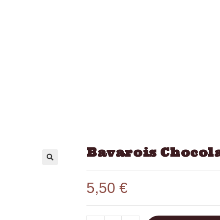
Bavarois Chocol
5,50
€