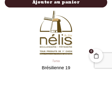
Ajouter au panier
0
Tartes
Brésilienne 19
14,00
€
Ajouter au panier