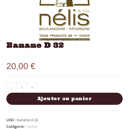
Banane D 32
20,00
€
-
+
Ajouter au panier
UGS :
banane-d-32
Catégorie :
Tartes