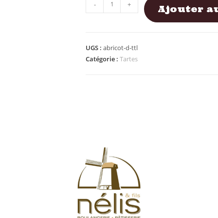
-
+
Ajouter a
UGS :
abricot-d-ttl
Catégorie :
Tartes