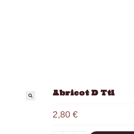
Abricot D Ttl
2,80
€