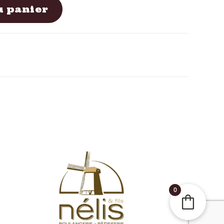
u panier
0