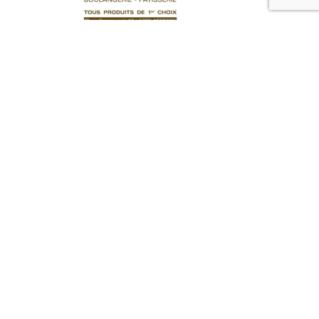
Tartes
Macaron Ttl
2,60
€
Ajouter au panier