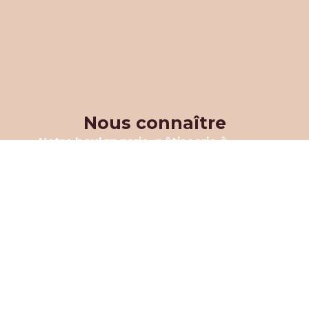
Nous connaître
Notre boulangerie-pâtisserie
à
Assesse a ouvert ses portes il y a de
nombreuses années sur la place
communale d’Assesse.Nous sommes
la 5ème génération de boulangers-
pâtissiers à mettre notre savoir-faire
et nos compétences au service de
notre clientèle.