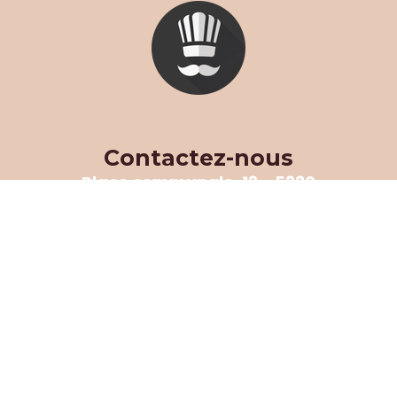
Contactez-nous
Place communale, 13 - 5330
Assesse
083/65.53.37
N° d’entreprise : BE
0428.589.352
Lundi au dimanche 6h30 à
18h30